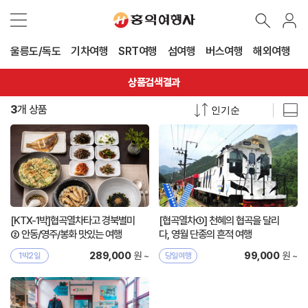
울릉도/독도
기차여행
SRT여행
섬여행
버스여행
해외여행
상품검색결과
3
개 상품
[KTX-1박]협곡열차타고 경북별미
[협곡열차①] 천혜의 협곡을 달리
② 안동/영주/봉화 맛있는 여행
다, 영월 단종의 흔적 여행
원 ~
원 ~
289,000
99,000
1박2일
당일여행