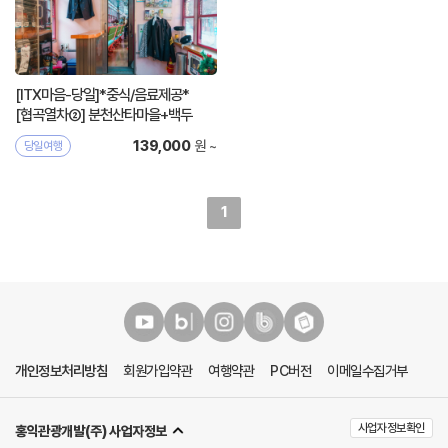
[ITX마음-당일]*중식/음료제공*
[협곡열차②] 분천산타마을+백두
대간수목원
원 ~
139,000
당일여행
1
개인정보처리방침
회원가입약관
여행약관
PC버전
이메일수집거부
사업자정보확인
홍익관광개발(주) 사업자정보