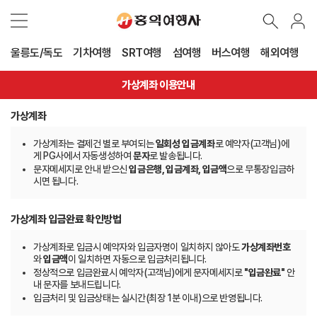
울릉도/독도
기차여행
SRT여행
섬여행
버스여행
해외여행
가상계좌 이용안내
가상계좌
가상계좌는 결제건 별로 부여되는
일회성 입금계좌
로 예약자(고객님)에
게 PG사에서 자동생성하여
문자
로 발송됩니다.
문자메세지로 안내 받으신
입금은행, 입금계좌, 입금액
으로 무통장입금하
시면 됩니다.
가상계좌 입금완료 확인방법
가상계좌로 입금시 예약자와 입금자명이 일치하지 않아도
가상계좌번호
와
입금액
이 일치하면 자동으로 입금처리됩니다.
정상적으로 입금완료시 예악자(고객님)에게 문자메세지로
"입금완료"
안
내 문자를 보내드립니다.
입금처리 및 입금상태는 실시간(최장 1분 이내)으로 반영됩니다.