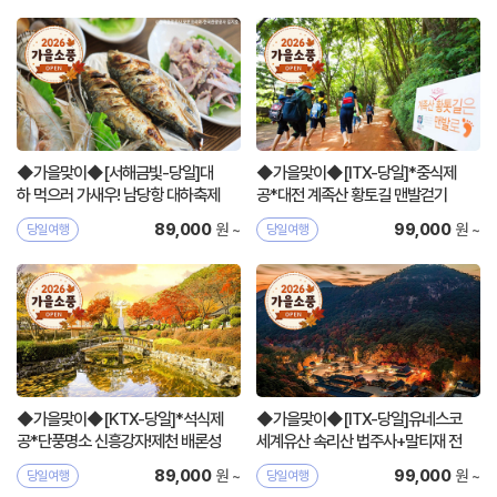
◆가을맞이◆[서해금빛-당일]대
◆가을맞이◆[ITX-당일]*중식제
하 먹으러 가새우! 남당항 대하축제
공*대전 계족산 황토길 맨발걷기
+예산시장
+국립세종수목원
원 ~
원 ~
89,000
99,000
당일여행
당일여행
◆가을맞이◆[KTX-당일]*석식제
◆가을맞이◆[ITX-당일]유네스코
공*단풍명소 신흥강자!제천 배론성
세계유산 속리산 법주사+말티재 전
지+케이블카
망대
원 ~
원 ~
89,000
99,000
당일여행
당일여행