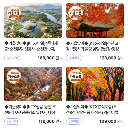
◆가을맞이◆[KTX-당일]*중식제
◆가을맞이◆[KTX-당일]천년 고
공*순천힐링 선암사+순천만습지/
찰 백양사와 물멍 꽃멍 황룡강/장성
정원
호
원 ~
원 ~
169,000
129,000
당일여행
당일여행
◆가을맞이◆[KTX정읍-당일]조
◆가을맞이◆[KTX](1식포함)조
선8경 오색단풍명소 일번지, 내장
선8경 오색단풍 내장산+익산 미륵
산
사지
원 ~
원 ~
119,000
109,000
당일여행
당일여행