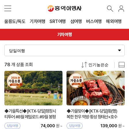
울릉도/독도
기차여행
SRT여행
섬여행
버스여행
해외여행
기차여행
78
개 상품 조회
◆가을특선◆[KTX-당일]평창시
◆가을맞이◆[KTX-당일]횡(행)
티투어 #8월 메밀로드 #9월 봉평
복한 한우 먹방·횡성 청태산+호수
효석 #10월 단풍
길
원 ~
원 ~
74,000
139,000
당일여행
당일여행