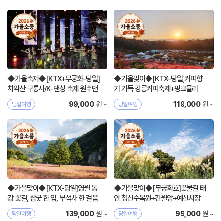
◆가을축제◆[KTX+무궁화-당일]
◆가을맞이◆[KTX-당일]커피향
치악산 구룡사/K-댄싱 축제 원주댄
기 가득 강릉커피축제+핑크뮬리
싱카니발
원 ~
원 ~
99,000
119,000
당일여행
당일여행
◆가을맞이◆[KTX-당일]영월 동
◆가을맞이◆[무궁화호]꽃물결 태
강 꽃길, 삼굿 한 입, 부석사 한 걸음
안 청산수목원+간월암+예산시장
원 ~
원 ~
139,000
99,000
당일여행
당일여행