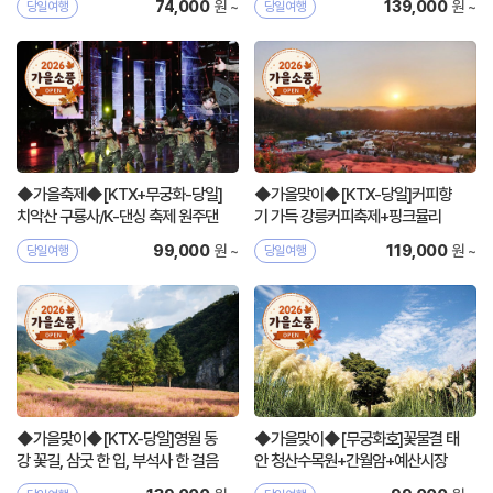
원 ~
원 ~
74,000
139,000
당일여행
당일여행
◆가을축제◆[KTX+무궁화-당일]
◆가을맞이◆[KTX-당일]커피향
치악산 구룡사/K-댄싱 축제 원주댄
기 가득 강릉커피축제+핑크뮬리
싱카니발
원 ~
원 ~
99,000
119,000
당일여행
당일여행
◆가을맞이◆[KTX-당일]영월 동
◆가을맞이◆[무궁화호]꽃물결 태
강 꽃길, 삼굿 한 입, 부석사 한 걸음
안 청산수목원+간월암+예산시장