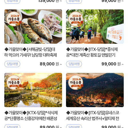
원 ~
원 ~
139,000
99,000
당일여행
당일여행
◆가을맞이◆[서해금빛-당일]대
◆가을맞이◆[ITX-당일]*중식제
하 먹으러 가새우! 남당항 대하축제
공*대전 계족산 황토길 맨발걷기
+예산시장
+국립세종수목원
원 ~
원 ~
89,000
99,000
당일여행
당일여행
◆가을맞이◆[KTX-당일]*석식제
◆가을맞이◆[ITX-당일]유네스코
공*단풍명소 신흥강자!제천 배론성
세계유산 속리산 법주사+말티재 전
지+케이블카
망대
원 ~
원 ~
89,000
99,000
당일여행
당일여행