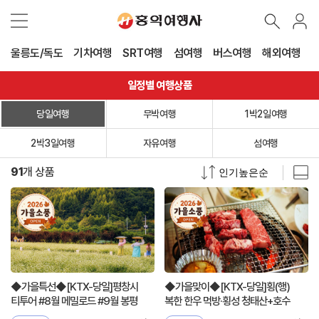
울릉도/독도
기차여행
SRT여행
섬여행
버스여행
해외여행
일정별 여행상품
당일여행
무박여행
1박2일여행
2박3일여행
자유여행
섬여행
91
개 상품
◆가을특선◆[KTX-당일]평창시
◆가을맞이◆[KTX-당일]횡(행)
티투어 #8월 메밀로드 #9월 봉평
복한 한우 먹방·횡성 청태산+호수
효석 #10월 단풍
길