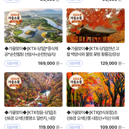
◆가을맞이◆[KTX-당일]*중식제
◆가을맞이◆[KTX-당일]천년 고
공*순천힐링 선암사+순천만습지/
찰 백양사와 물멍 꽃멍 황룡강/장성
정원
호
원 ~
원 ~
169,000
129,000
당일여행
당일여행
◆가을맞이◆[KTX정읍-당일]조
◆가을맞이◆[KTX](1식포함)조
선8경 오색단풍명소 일번지, 내장
선8경 오색단풍 내장산+익산 미륵
산
사지
원 ~
원 ~
119,000
109,000
당일여행
당일여행